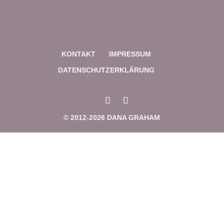
Links markieren
font_download
Reset
cached
all
options
KONTAKT
IMPRESSUM
DATENSCHUTZERKLÄRUNG
© 2012-2026 DANA GRAHAM