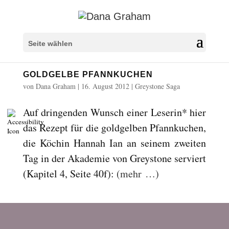
Überschriften markieren
title
Seite wählen
Hintergrundfarbe
settings
GOLDGELBE PFANNKUCHEN
Herauszoomen
zoom_out
von
Dana Graham
|
16. August 2012
|
Greystone Saga
Vergrößern
zoom_in
Auf dringenden Wunsch einer Leserin* hier
Schrift verkleinern
remove_circle_outline
das Rezept für die goldgelben Pfannkuchen,
Schrift vergrößern
die Köchin Hannah Ian an seinem zweiten
add_circle_outline
Tag in der Akademie von Greystone serviert
Lesbare Schriftart
spellcheck
(Kapitel 4, Seite 40f):
(mehr …)
Heller Kontrast
brightness_high
Dunkler Kontrast
brightness_low
Links unterstreichen
format_underlined