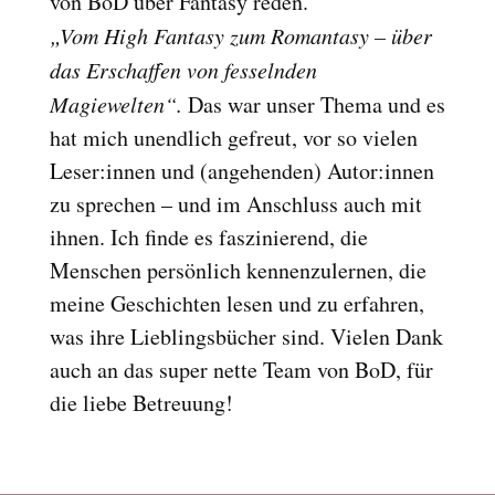
von BoD über Fantasy reden.
Reset
cached
„Vom High Fantasy zum Romantasy – über
all
das Erschaffen von fesselnden
options
Magiewelten“.
Das war unser Thema und es
hat mich unendlich gefreut, vor so vielen
Leser:innen und (angehenden) Autor:innen
zu sprechen – und im Anschluss auch mit
ihnen. Ich finde es faszinierend, die
Menschen persönlich kennenzulernen, die
meine Geschichten lesen und zu erfahren,
was ihre Lieblingsbücher sind. Vielen Dank
auch an das super nette Team von BoD, für
die liebe Betreuung!