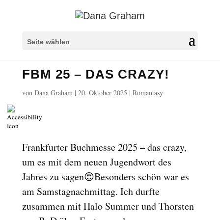
Überschriften markieren
title
Seite wählen
Hintergrundfarbe
settings
FBM 25 – DAS CRAZY!
Herauszoomen
zoom_out
Vergrößern
zoom_in
von
Dana Graham
|
20. Oktober 2025
|
Romantasy
Schrift verkleinern
remove_circle_outline
Schrift vergrößern
add_circle_outline
Lesbare Schriftart
spellcheck
Frankfurter Buchmesse 2025 – das crazy,
Heller Kontrast
brightness_high
um es mit dem neuen Jugendwort des
Dunkler Kontrast
Jahres zu sagen😍Besonders schön war es
brightness_low
am Samstagnachmittag. Ich durfte
Links unterstreichen
format_underlined
zusammen mit Halo Summer und Thorsten
Links markieren
font_download