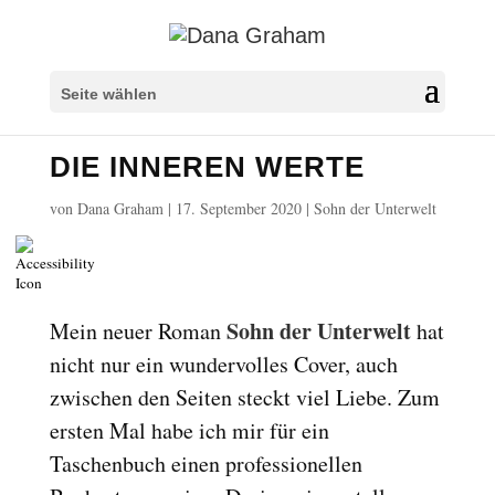
Überschriften markieren
title
Seite wählen
Hintergrundfarbe
settings
DIE INNEREN WERTE
Herauszoomen
zoom_out
Vergrößern
zoom_in
von
Dana Graham
|
17. September 2020
|
Sohn der Unterwelt
Schrift verkleinern
remove_circle_outline
Schrift vergrößern
add_circle_outline
Lesbare Schriftart
spellcheck
Sohn der Unterwelt
Mein neuer Roman
hat
Heller Kontrast
brightness_high
nicht nur ein wundervolles Cover, auch
Dunkler Kontrast
zwischen den Seiten steckt viel Liebe. Zum
brightness_low
ersten Mal habe ich mir für ein
Links unterstreichen
format_underlined
Taschenbuch einen professionellen
Links markieren
font_download