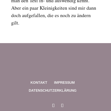
man den Text in- und auswendig kennt.
Reset
cached
Aber ein paar Kleinigkeiten sind mir dann
all
doch aufgefallen, die es noch zu ändern
options
gilt.
KONTAKT
IMPRESSUM
DATENSCHUTZERKLÄRUNG