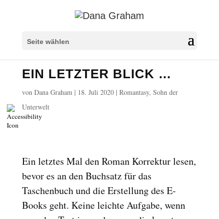
Überschriften markieren
title
Seite wählen
Hintergrundfarbe
settings
EIN LETZTER BLICK …
Herauszoomen
zoom_out
Vergrößern
zoom_in
von
Dana Graham
|
18. Juli 2020
|
Romantasy
,
Sohn der
Schrift verkleinern
Unterwelt
remove_circle_outline
Schrift vergrößern
add_circle_outline
Lesbare Schriftart
spellcheck
Heller Kontrast
brightness_high
Ein letztes Mal den Roman Korrektur lesen,
Dunkler Kontrast
bevor es an den Buchsatz für das
brightness_low
Taschenbuch und die Erstellung des E-
Links unterstreichen
format_underlined
Books geht. Keine leichte Aufgabe, wenn
Links markieren
font_download