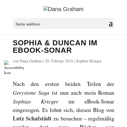
Überschriften markieren
title
Seite wählen
Hintergrundfarbe
settings
SOPHIA & DUNCAN IM
Herauszoomen
zoom_out
EBOOK-SONAR
Vergrößern
zoom_in
von
Dana Graham
|
20. Februar 2014
|
Sophias Krieger
Schrift verkleinern
remove_circle_outline
Schrift vergrößern
add_circle_outline
Lesbare Schriftart
spellcheck
Nach den ersten beiden Teilen der
Heller Kontrast
Greystone Saga
ist nun auch mein Roman
brightness_high
Sophias Krieger
Dunkler Kontrast
im eBook-Sonar
brightness_low
eingezogen. Es lohnt sich, diesen Blog von
Links unterstreichen
format_underlined
Lutz Schafstädt
zu besuchen – regelmäßig
Links markieren
font_download
werden dort neue Bücher von